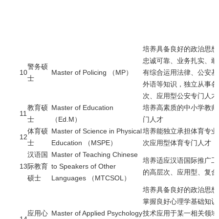
培养具备良好的政治思想
忠诚可靠、业务扎实、敢
警务硕
10
Master of Policing （MP）
有综合运用法律、公安基
士
外语等知识，独立从事各
次、应用型公安专门人才
教育硕
Master of Education
培养高素质的中小学教师
11
士
（Ed.M）
门人才
体育硕
Master of Science in Physical
培养能独立承担体育专业
12
士
Education （MSPE）
次应用型体育专门人才
汉语国
Master of Teaching Chinese
培养适应汉语国际推广工
13
际教育
to Speakers of Other
的高层次、应用型、复合
硕士
Languages （MTCSOL）
培养具备良好的政治思想
掌握良好心理学基础知识
应用心
Master of Applied Psychology
技术应用于某一相关领域
14