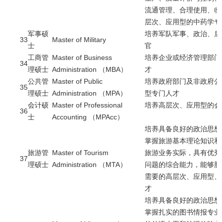
流通管理、合理使用、临
层次、应用型的中药学专
军事硕
培养军队军事、政治、后
33
Master of Military
士
官
工商管
Master of Business
培养企业或经济管理部门
34
理硕士
Administration （MBA）
才
公共管
Master of Public
培养政府部门及非政府公
35
理硕士
Administration （MPA）
型专门人才
会计硕
Master of Professional
培养高层次、应用型的会
36
士
Accounting （MPAcc）
培养具备良好的政治思想
掌握旅游基本理论知识和
旅游管
Master of Tourism
旅游业务实际，具有优秀
37
理硕士
Administration （MTA）
问题的综合能力，能够胜
需要的高层次、应用型、
才
培养具备良好的政治思想
掌握扎实的图书情报专业