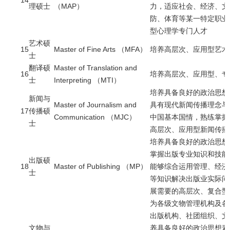
理硕士
（MAP）
力，适应社会、经济、文
防、体育等某一特定职业
型心理学专门人才
艺术硕
15
Master of Fine Arts （MFA）
培养高层次、应用型艺术
士
翻译硕
Master of Translation and
16
培养高层次、应用型、专
士
Interpreting （MTI）
培养具备良好的政治思想
新闻与
Master of Journalism and
具有现代新闻传播理念与
17
传播硕
Communication （MJC）
中国基本国情，熟练掌握
士
高层次、应用型新闻传播
培养具备良好的政治思想
掌握出版专业知识和技能
出版硕
18
Master of Publishing （MP）
能够综合运用管理、经济
士
等知识解决出版业实际问
展需要的高层次、复合型
为各级文物管理机构及各
出版机构、社团组织、文
文物与
养具备良好的政治思想素