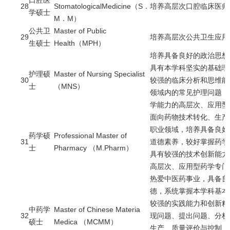
28
StomatologicalMedicine（S．
培养高层次口腔临床医师
学硕士
M．M）
公共卫
Master of Public
29
培养高层次公共卫生应用
生硕士
Health（MPH）
培养具备良好的政治思想
具有本学科坚实的基础理
护理硕
Master of Nursing Specialist
30
较强的临床分析和思维能
士
（MNS）
领域内的常见护理问题，
学能力的高层次、应用型
面向药物技术转化、生产
职业领域，培养具备良好
药学硕
Professional Master of
31
道德素养，较好掌握药学
士
Pharmacy （M.Pharm）
具有较强的技术创新能力
高层次、应用型药学专门
热爱中医药事业，具备良
德，系统掌握本学科基本
较强的实践能力和创新精
中药学
Master of Chinese Materia
32
现问题、提出问题、分析
硕士
Medica （MCMM）
生产、质量评价与控制、