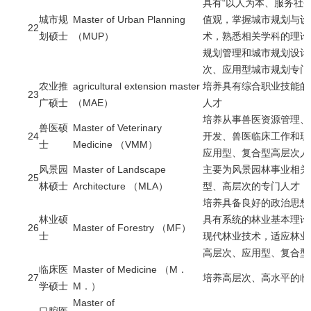
具有“以人为本、服务社
城市规
Master of Urban Planning
值观，掌握城市规划与设
22
划硕士
（MUP）
术，熟悉相关学科的理论
规划管理和城市规划设计
次、应用型城市规划专门
农业推
agricultural extension master
培养具有综合职业技能的
23
广硕士
（MAE）
人才
培养从事兽医资源管理、
兽医硕
Master of Veterinary
24
开发、兽医临床工作和现
士
Medicine （VMM）
应用型、复合型高层次人
风景园
Master of Landscape
主要为风景园林事业相关
25
林硕士
Architecture （MLA）
型、高层次的专门人才
培养具备良好的政治思想
林业硕
具有系统的林业基本理论
26
Master of Forestry （MF）
士
现代林业技术，适应林业
高层次、应用型、复合型
临床医
Master of Medicine （M．
27
培养高层次、高水平的临
学硕士
M．）
Master of
口腔医