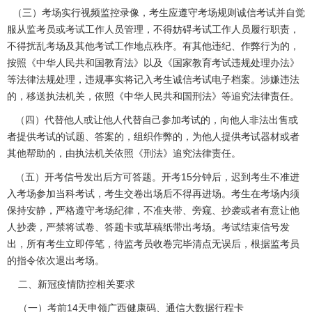
（三）考场实行视频监控录像，考生应遵守考场规则诚信考试并自觉
服从监考员或考试工作人员管理，不得妨碍考试工作人员履行职责，
不得扰乱考场及其他考试工作地点秩序。有其他违纪、作弊行为的，
按照《中华人民共和国教育法》以及《国家教育考试违规处理办法》
等法律法规处理，违规事实将记入考生诚信考试电子档案。涉嫌违法
的，移送执法机关，依照《中华人民共和国刑法》等追究法律责任。
（四）代替他人或让他人代替自己参加考试的，向他人非法出售或
者提供考试的试题、答案的，组织作弊的，为他人提供考试器材或者
其他帮助的，由执法机关依照《刑法》追究法律责任。
（五）开考信号发出后方可答题。开考15分钟后，迟到考生不准进
入考场参加当科考试，考生交卷出场后不得再进场。考生在考场内须
保持安静，严格遵守考场纪律，不准夹带、旁窥、抄袭或者有意让他
人抄袭，严禁将试卷、答题卡或草稿纸带出考场。考试结束信号发
出，所有考生立即停笔，待监考员收卷完毕清点无误后，根据监考员
的指令依次退出考场。
二、新冠疫情防控相关要求
（一）考前14天申领广西健康码、通信大数据行程卡