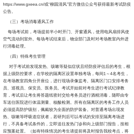
https://www.gxeea.cn/或“柳园清风”官方微信公众号获得最新考试防疫
公告。
（三）考场消毒通风工作
每场考试前，考场提前半小时开门、开窗通风，使用电风扇排风使
空气流动到室外。每场考试结束后，物业部门及时对考场教室内外进
行消毒处理。
（四）特殊考生管理
对于考试前发现发热、咳嗽等疑似症状且经防疫评估后的考生，根
据上级防控要求，在学校的隔离区设置单独考场，每间1～4名考生，
在考场教室四角分开座位，进行现场录像监考。隔离区门口安排考务
员、巡视员、保安员、医务员。考试开始前对考生进行考试纪律教
育，考试后让考生将答题纸密封交给考务员进行酒精消毒，随即由专
车送往医院进行体温测量、核酸检测。所有在隔离区的考务工作人员
必须提高防护级别，佩戴较为全面的防护装备。对普通考场出现发
热、咳嗽等呼吸道症状者，若研判后可以考试的安排至隔离考场进
行，不具备考试条件的，立即送往发热门诊和向上级部门报告，按相
应预案处置。（如有特殊情况的考生请提前将及时报告我校考点，将