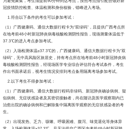
为避免聚集，考生须提前90分钟到达考点，按照考点指引配合做好新
冠疫情防控检查、体温检测和身份核验，错峰进入考场。
1.符合以下条件的考生可以参加考试：
（1）广西健康码、通信大数据行程卡为“双绿码”，且提供广西考点所
在地考前48小时新冠肺炎病毒核酸检测阴性报告，现场测量体温低于
37.3℃的进入考点参加考试。
（2）入场检测体温≥37.3℃的，广西健康码、通信大数据行程卡为“双
绿码”，无中高风险区旅居史，持有考点所在地考前48小时新冠肺炎病
毒核酸检测阴性报告，经现场医学专业综合评估符合考试条件，考生
作出书面承诺后，视考生情况安排到考点备用隔离考场参加考试。
2.以下考生不得参加考试：
（1）广西健康码、通信大数据行程码非绿码、新冠肺炎确诊病例、疑
似病例、无症状感染者及其密切接触者，尚在随访及医学观察期内已
治愈出院的确诊病例和已解除集中隔离医学观察的无症状感染者的考
生。
（2）出现发热、乏力、咳嗽、呼吸困难、腹泻、味觉退化等身体异
常，入场检测体温≥37.3℃，且无法提交广西区内考前48小时新冠肺