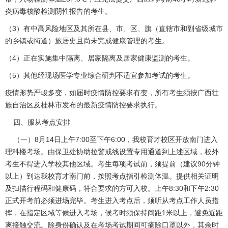
炎病毒核酸检测阴性报告的考生。
（3）有中高风险地区及其所在县、市、区、旗（直辖市和副省级城市
的乡镇或街道）旅居史且尚未完成健康管理的考生。
（4）正在实施集中隔离、居家隔离及居家健康监测的考生。
（5）其他经现场医学专业综合研判不适宜参加考试的考生。
疫情形势严峻多变，如届时疫情防控要求有变，所有考生须按广西壮
族自治区及桂林市发布的最新疫情防控要求执行。
四、服从考点安排
（一）8月14日上午7:00至下午6:00，我校育才校区开放南门进入
理科楼考场。由保卫处协助拉警戒线设置专用通道到上述区域，校外
考生不得进入学校其他区域。考生每项考试前，须提前（建议90分钟
以上）到达我校育才南门前，按照考点指引检测体温。提供相关证明
及扫描行程码和健康码，符合要求的方可入校。上午8:30和下午2:30
正式开考前必须进场完毕。考生进入考点后，须听从考点工作人员指
挥，在指定区域等候进入考场，候考时须保持间距1米以上，避免近距
离接触交流。除身份确认及在考场考试期间可摘除口罩以外，其余时