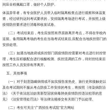
间应全程佩戴口罩，做好个人防护。
体温异常者，有专业医护人员带入临时隔离检查点进行观察和体温复
查，经过研判达到考试要求的，安排隔离考场进行考试，并按照上级
疫情防控要求进行消毒和收发试卷。
（二）考试结束后，考生应按照有序原路离开考点，不得在学校内
逗留。备用隔离考场的考生在当场考试结束后,应配合当地疾控部门的
安排处理。
（三）如遇当地政府或疾控部门因疫情防控需要对考点进行封控管
理，考生应积极配合进行核酸检测、疾控流调的工作，待封控结束后
按照工作人员安排有序离开。
五、其他事项
（一）对于刻意隐瞒病情或不如实报告发热史、旅行史和接触史以
及在考试期间不服从考点防疫工作安排的考生，将按照《传染病防治
法》《关于依法惩治妨害新型冠状病毒肺炎疫情防控违法犯罪的意
见》《治安管理处罚法》等法律法规移交有关部门予以处理。
（二）考生可关注“广西招生考试院”官方网站