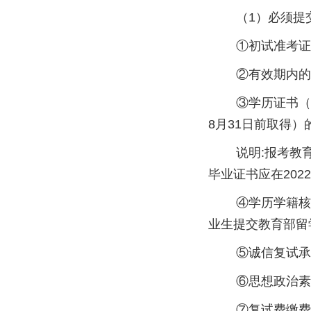
（1）必须提
①初试准考证（
②有效期内的二
③学历证书（应届
8月31日前取得
说明:报考教育管理
毕业证书应在202
④学历学籍核验
业生提交教育部留
⑤诚信复试承诺
⑥思想政治素质
⑦复试费缴费记